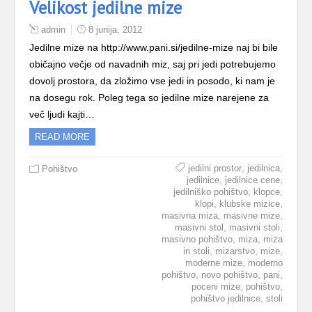
Velikost jedilne mize
admin
8 junija, 2012
Jedilne mize na http://www.pani.si/jedilne-mize naj bi bile
običajno večje od navadnih miz, saj pri jedi potrebujemo
dovolj prostora, da zložimo vse jedi in posodo, ki nam je
na dosegu rok. Poleg tega so jedilne mize narejene za
več ljudi kajti…
READ MORE
,
,
jedilni prostor
jedilnica
Pohištvo
,
,
jedilnice
jedilnice cene
,
,
jedilniško pohištvo
klopce
,
,
klopi
klubske mizice
,
,
masivna miza
masivne mize
,
,
masivni stol
masivni stoli
,
,
masivno pohištvo
miza
miza
,
,
,
in stoli
mizarstvo
mize
,
moderne mize
moderno
,
,
,
pohištvo
novo pohištvo
pani
,
,
poceni mize
pohištvo
,
pohištvo jedilnice
stoli