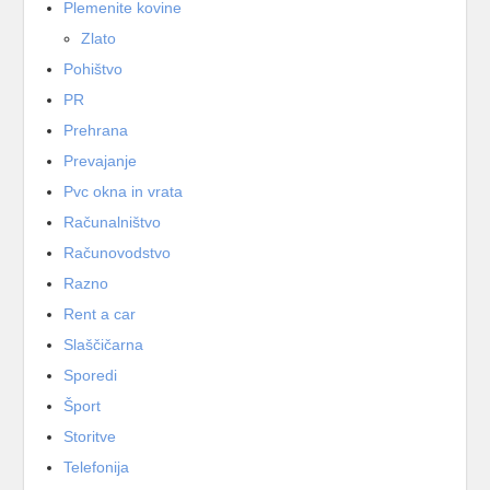
Plemenite kovine
Zlato
Pohištvo
PR
Prehrana
Prevajanje
Pvc okna in vrata
Računalništvo
Računovodstvo
Razno
Rent a car
Slaščičarna
Sporedi
Šport
Storitve
Telefonija