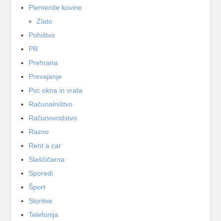
Plemenite kovine
Zlato
Pohištvo
PR
Prehrana
Prevajanje
Pvc okna in vrata
Računalništvo
Računovodstvo
Razno
Rent a car
Slaščičarna
Sporedi
Šport
Storitve
Telefonija