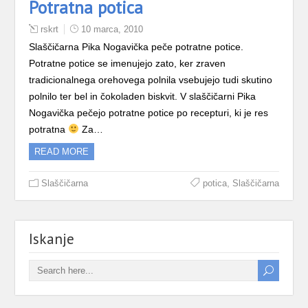
Potratna potica
rskrt
10 marca, 2010
Slaščičarna Pika Nogavička peče potratne potice.
Potratne potice se imenujejo zato, ker zraven
tradicionalnega orehovega polnila vsebujejo tudi skutino
polnilo ter bel in čokoladen biskvit. V slaščičarni Pika
Nogavička pečejo potratne potice po recepturi, ki je res
potratna
Za…
READ MORE
,
Slaščičarna
potica
Slaščičarna
Iskanje