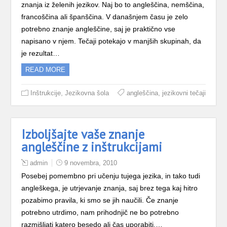
znanja iz želenih jezikov. Naj bo to angleščina, nemščina,
francoščina ali španščina. V današnjem času je zelo
potrebno znanje angleščine, saj je praktično vse
napisano v njem. Tečaji potekajo v manjših skupinah, da
je rezultat…
READ MORE
,
,
Inštrukcije
Jezikovna šola
angleščina
jezikovni tečaji
Izboljšajte vaše znanje
angleščine z inštrukcijami
admin
9 novembra, 2010
Posebej pomembno pri učenju tujega jezika, in tako tudi
angleškega, je utrjevanje znanja, saj brez tega kaj hitro
pozabimo pravila, ki smo se jih naučili. Če znanje
potrebno utrdimo, nam prihodnjič ne bo potrebno
razmišljati katero besedo ali čas uporabiti,…