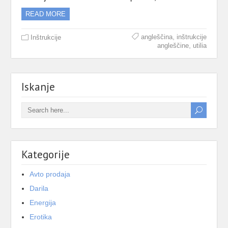
READ MORE
,
angleščina
inštrukcije
Inštrukcije
,
angleščine
utilia
Iskanje
Kategorije
Avto prodaja
Darila
Energija
Erotika