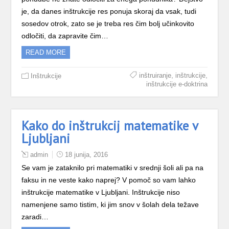
je, da danes inštrukcije res ponuja skoraj da vsak, tudi
sosedov otrok, zato se je treba res čim bolj učinkovito
odločiti, da zapravite čim…
READ MORE
,
,
inštruiranje
inštrukcije
Inštrukcije
inštrukcije e-doktrina
Kako do inštrukcij matematike v
Ljubljani
admin
18 junija, 2016
Se vam je zataknilo pri matematiki v srednji šoli ali pa na
faksu in ne veste kako naprej? V pomoč so vam lahko
inštrukcije matematike v Ljubljani. Inštrukcije niso
namenjene samo tistim, ki jim snov v šolah dela težave
zaradi…