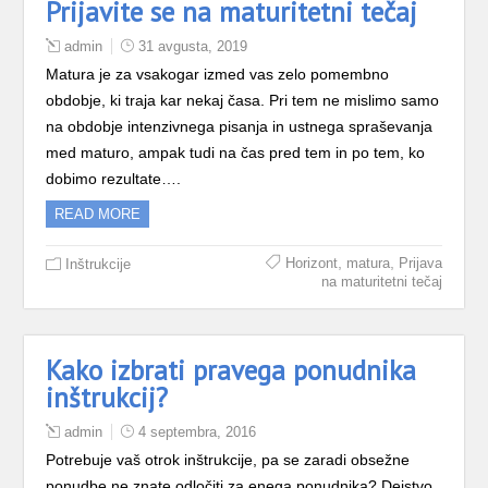
Prijavite se na maturitetni tečaj
admin
31 avgusta, 2019
Matura je za vsakogar izmed vas zelo pomembno
obdobje, ki traja kar nekaj časa. Pri tem ne mislimo samo
na obdobje intenzivnega pisanja in ustnega spraševanja
med maturo, ampak tudi na čas pred tem in po tem, ko
dobimo rezultate….
READ MORE
,
,
Horizont
matura
Prijava
Inštrukcije
na maturitetni tečaj
Kako izbrati pravega ponudnika
inštrukcij?
admin
4 septembra, 2016
Potrebuje vaš otrok inštrukcije, pa se zaradi obsežne
ponudbe ne znate odločiti za enega ponudnika? Dejstvo