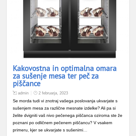
Kakovostna in optimalna omara
za sušenje mesa ter peč za
piščance
admin
2 februarja, 2023
Se morda tudi vi znotraj vašega poslovanja ukvarjate s
sušenjem mesa za različne mesnate izdelke? Ali pa si
želite dvigniti vaš nivo pečenega piščanca oziroma ste že
poznani po odličnem pečenem piščancu? V vsakem
primeru, kjer se ukvarjate s sušenimi…