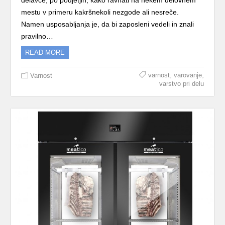
delavce, po podjetjih, kako ravnati na nekem delovnem
mestu v primeru kakršnekoli nezgode ali nesreče.
Namen usposabljanja je, da bi zaposleni vedeli in znali
pravilno…
READ MORE
,
,
varnost
varovanje
Varnost
varstvo pri delu