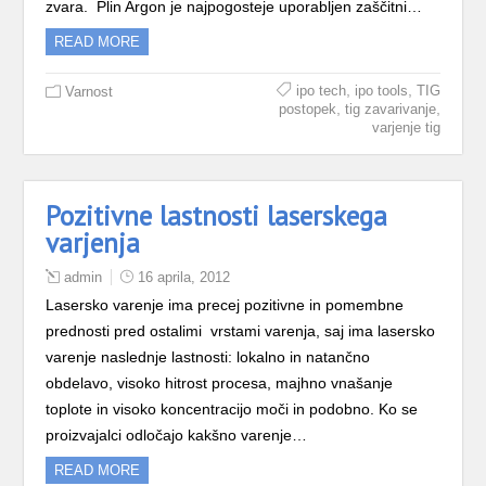
zvara. Plin Argon je najpogosteje uporabljen zaščitni…
READ MORE
,
,
ipo tech
ipo tools
TIG
Varnost
,
,
postopek
tig zavarivanje
varjenje tig
Pozitivne lastnosti laserskega
varjenja
admin
16 aprila, 2012
Lasersko varenje ima precej pozitivne in pomembne
prednosti pred ostalimi vrstami varenja, saj ima lasersko
varenje naslednje lastnosti: lokalno in natančno
obdelavo, visoko hitrost procesa, majhno vnašanje
toplote in visoko koncentracijo moči in podobno. Ko se
proizvajalci odločajo kakšno varenje…
READ MORE