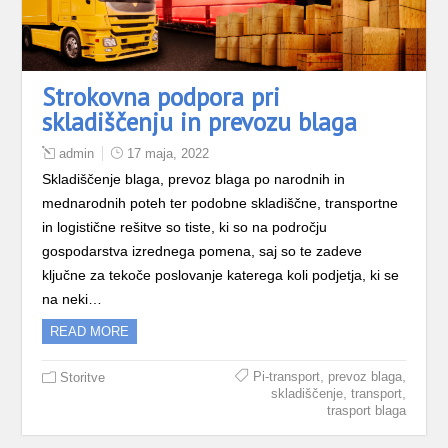
Strokovna podpora pri
skladiščenju in prevozu blaga
admin
17 maja, 2022
Skladiščenje blaga, prevoz blaga po narodnih in
mednarodnih poteh ter podobne skladiščne, transportne
in logistične rešitve so tiste, ki so na področju
gospodarstva izrednega pomena, saj so te zadeve
ključne za tekoče poslovanje katerega koli podjetja, ki se
na neki…
READ MORE
,
,
Pi-transport
prevoz blaga
Storitve
,
,
skladiščenje
transport
trasport blaga