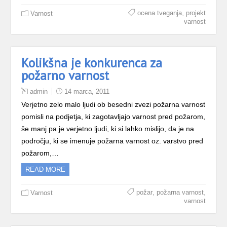
,
ocena tveganja
projekt
Varnost
varnost
Kolikšna je konkurenca za
požarno varnost
admin
14 marca, 2011
Verjetno zelo malo ljudi ob besedni zvezi požarna varnost
pomisli na podjetja, ki zagotavljajo varnost pred požarom,
še manj pa je verjetno ljudi, ki si lahko mislijo, da je na
področju, ki se imenuje požarna varnost oz. varstvo pred
požarom,…
READ MORE
,
,
požar
požarna varnost
Varnost
varnost