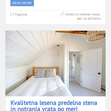
READ MORE
,
omara za sušenje mesa
Trgovine
peč za piščance
Kvalitetna lesena predelna stena
in notranja vrata po meri