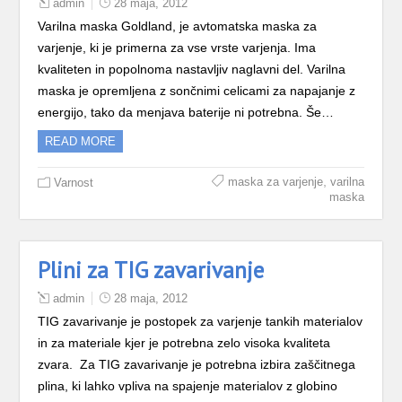
admin
28 maja, 2012
Varilna maska Goldland, je avtomatska maska za
varjenje, ki je primerna za vse vrste varjenja. Ima
kvaliteten in popolnoma nastavljiv naglavni del. Varilna
maska je opremljena z sončnimi celicami za napajanje z
energijo, tako da menjava baterije ni potrebna. Še…
READ MORE
,
maska za varjenje
varilna
Varnost
maska
Plini za TIG zavarivanje
admin
28 maja, 2012
TIG zavarivanje je postopek za varjenje tankih materialov
in za materiale kjer je potrebna zelo visoka kvaliteta
zvara. Za TIG zavarivanje je potrebna izbira zaščitnega
plina, ki lahko vpliva na spajenje materialov z globino