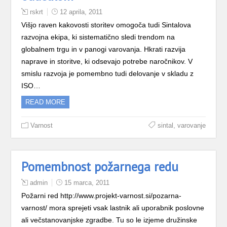
rskrt
12 aprila, 2011
Višjo raven kakovosti storitev omogoča tudi Sintalova
razvojna ekipa, ki sistematično sledi trendom na
globalnem trgu in v panogi varovanja. Hkrati razvija
naprave in storitve, ki odsevajo potrebe naročnikov. V
smislu razvoja je pomembno tudi delovanje v skladu z
ISO…
READ MORE
,
Varnost
sintal
varovanje
Pomembnost požarnega redu
admin
15 marca, 2011
Požarni red http://www.projekt-varnost.si/pozarna-
varnost/ mora sprejeti vsak lastnik ali uporabnik poslovne
ali večstanovanjske zgradbe. Tu so le izjeme družinske