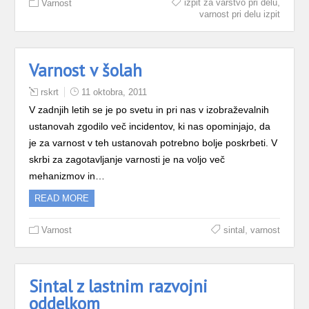
,
izpit za varstvo pri delu
Varnost
varnost pri delu izpit
Varnost v šolah
rskrt
11 oktobra, 2011
V zadnjih letih se je po svetu in pri nas v izobraževalnih
ustanovah zgodilo več incidentov, ki nas opominjajo, da
je za varnost v teh ustanovah potrebno bolje poskrbeti. V
skrbi za zagotavljanje varnosti je na voljo več
mehanizmov in…
READ MORE
,
Varnost
sintal
varnost
Sintal z lastnim razvojni
oddelkom