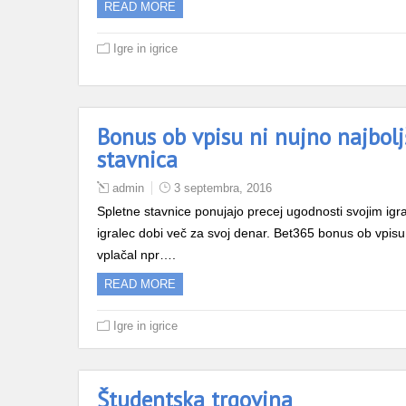
READ MORE
Igre in igrice
Bonus ob vpisu ni nujno najbolj
stavnica
admin
3 septembra, 2016
Spletne stavnice ponujajo precej ugodnosti svojim igr
igralec dobi več za svoj denar. Bet365 bonus ob vpisu j
vplačal npr….
READ MORE
Igre in igrice
Študentska trgovina