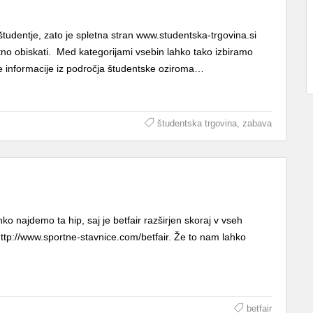
 študentje, zato je spletna stran www.studentska-trgovina.si
istno obiskati. Med kategorijami vsebin lahko tako izbiramo
ne informacije iz področja študentske oziroma…
,
študentska trgovina
zabava
ahko najdemo ta hip, saj je betfair razširjen skoraj v vseh
http://www.sportne-stavnice.com/betfair. Že to nam lahko
betfair