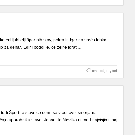
kateri ljubitelji športnih stav, pokra in iger na srečo lahko
jo za denar. Edini pogoj je, če želite igrati…
,
my bet
mybet
u tudi Športne stavnice.com, se v osnovi usmerja na
očajo uporabniku stave. Jasno, ta številka ni med najvišjimi, saj