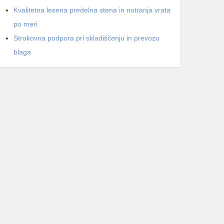
Kvalitetna lesena predelna stena in notranja vrata
po meri
Strokovna podpora pri skladiščenju in prevozu
blaga