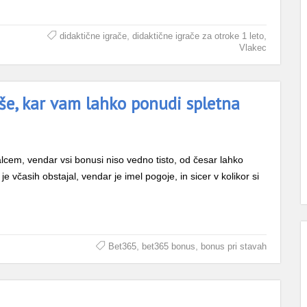
,
,
didaktične igrače
didaktične igrače za otroke 1 leto
Vlakec
še, kar vam lahko ponudi spletna
alcem, vendar vsi bonusi niso vedno tisto, od česar lahko
e včasih obstajal, vendar je imel pogoje, in sicer v kolikor si
,
,
Bet365
bet365 bonus
bonus pri stavah