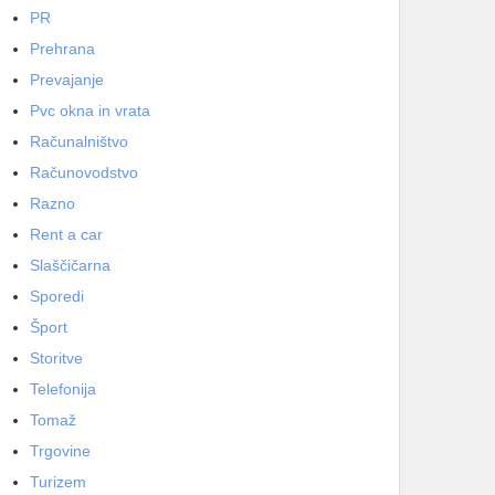
PR
Prehrana
Prevajanje
Pvc okna in vrata
Računalništvo
Računovodstvo
Razno
Rent a car
Slaščičarna
Sporedi
Šport
Storitve
Telefonija
Tomaž
Trgovine
Turizem