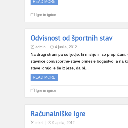
READ MORE
Igre in igrice
Odvisnost od športnih stav
admin
4 junija, 2012
Na drugi strani pa so ljudje, ki mislijo in so prepričan
stavnice.com/sportne-stave prinesle bogastvo, a na ko
stave igrajo le še iz jeze, da bi…
READ MORE
Igre in igrice
Računalniške igre
rskrt
9 aprila, 2012