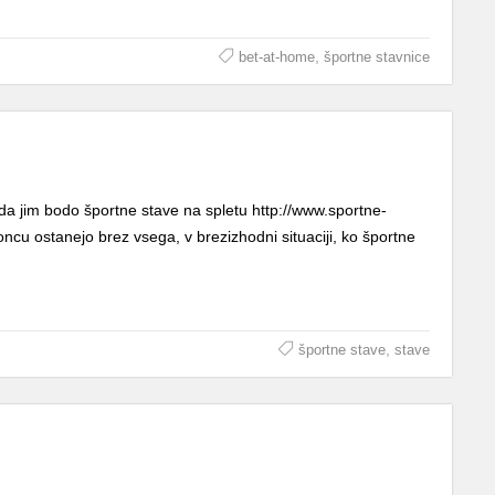
,
bet-at-home
športne stavnice
i, da jim bodo športne stave na spletu http://www.sportne-
ncu ostanejo brez vsega, v brezizhodni situaciji, ko športne
,
športne stave
stave