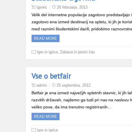
tgorec
26 februarja, 2013
Velik del internetne populacije zagotovo predstavljajo
zagotovo ena izmed destinacij na spletu, ki jih je kor
med raznimi študentskimi darili, pridobimo raznovrst
READ MORE
,
Igre in igrice
Zabava in prosti čas
Vse o betfair
admin
25 septembra, 2012
Betfair je ena izmed največjih spletnih stavnic, ki jih l
razvitih državah, najdemo ga tudi pri nas na naslovu 
veliko pove, da ima trenutno registriranih…
READ MORE
Igre in igrice