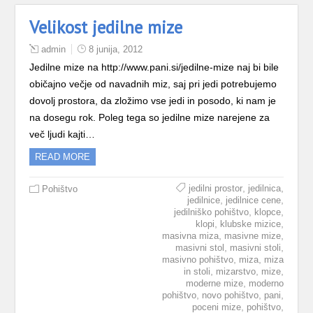
Velikost jedilne mize
admin
8 junija, 2012
Jedilne mize na http://www.pani.si/jedilne-mize naj bi bile
običajno večje od navadnih miz, saj pri jedi potrebujemo
dovolj prostora, da zložimo vse jedi in posodo, ki nam je
na dosegu rok. Poleg tega so jedilne mize narejene za
več ljudi kajti…
READ MORE
,
,
jedilni prostor
jedilnica
Pohištvo
,
,
jedilnice
jedilnice cene
,
,
jedilniško pohištvo
klopce
,
,
klopi
klubske mizice
,
,
masivna miza
masivne mize
,
,
masivni stol
masivni stoli
,
,
masivno pohištvo
miza
miza
,
,
,
in stoli
mizarstvo
mize
,
moderne mize
moderno
,
,
,
pohištvo
novo pohištvo
pani
,
,
poceni mize
pohištvo