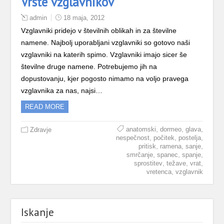
Vrste vzglavnikov
admin
18 maja, 2012
Vzglavniki pridejo v številnih oblikah in za številne
namene. Najbolj uporabljani vzglavniki so gotovo naši
vzglavniki na katerih spimo. Vzglavniki imajo sicer še
številne druge namene. Potrebujemo jih na
dopustovanju, kjer pogosto nimamo na voljo pravega
vzglavnika za nas, najsi…
READ MORE
,
,
,
anatomski
dormeo
glava
Zdravje
,
,
,
nespečnost
počitek
postelja
,
,
,
pritisk
ramena
sanje
,
,
,
smrčanje
spanec
spanje
,
,
,
sprostitev
težave
vrat
,
vretenca
vzglavnik
Iskanje