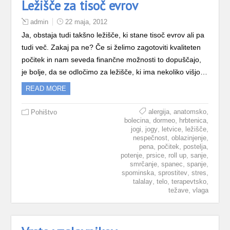
Ležišče za tisoč evrov
admin
22 maja, 2012
Ja, obstaja tudi takšno ležišče, ki stane tisoč evrov ali pa
tudi več. Zakaj pa ne? Če si želimo zagotoviti kvaliteten
počitek in nam seveda finančne možnosti to dopuščajo,
je bolje, da se odločimo za ležišče, ki ima nekoliko višjo…
READ MORE
,
,
alergija
anatomsko
Pohištvo
,
,
,
bolecina
dormeo
hrbtenica
,
,
,
,
jogi
jogy
letvice
ležišče
,
,
nespečnost
oblazinjenje
,
,
,
pena
počitek
postelja
,
,
,
,
potenje
prsice
roll up
sanje
,
,
,
smrčanje
spanec
spanje
,
,
,
spominska
sprostitev
stres
,
,
,
talalay
telo
terapevtsko
,
težave
vlaga